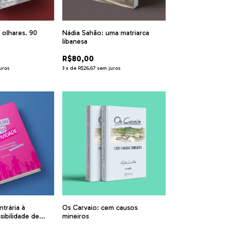
 olhares. 90
Nádia Sahão: uma matriarca
libanesa
R$80,00
uros
3
x
de
R$26,67
sem juros
ntrária à
Os Carvaio: cem causos
sibilidade de
mineiros
 meio de negócio