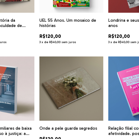
tória da
UEL 55 Anos. Um mosaico de
Londrina e seus
aculdade de
histórias
anos
J - 1935-1939 – 90
R$120,00
R$120,00
juros
3
x
de
R$40,00
sem juros
3
x
de
R$40,00
sem j
miliares de baixa
Onde a pele guarda segredos
Relação filial co
o à justiça: a
afetividade. pos
R$120,00
gnidade da pessoa
desfiliação por