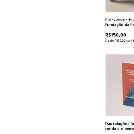
Pré-venda - His
Fundação da F
Direito da UER
R$150,00
anos
3
x
de
R$50,00
sem 
Das relações fa
renda e o acess
violação da di