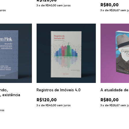
R$80,00
jurídico
3
x
de
R$40,00
sem juros
uros
3
x
de
R$26,67
sem j
undo,
Registros de Imóveis 4.0
A atualidade de
 existência
R$120,00
R$80,00
3
x
de
R$40,00
sem juros
3
x
de
R$26,67
sem j
ros