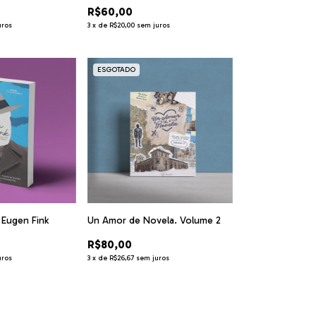
R$60,00
uros
3
x
de
R$20,00
sem juros
ESGOTADO
 Eugen Fink
Un Amor de Novela. Volume 2
R$80,00
uros
3
x
de
R$26,67
sem juros