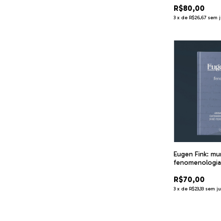
R$80,00
humana
3
x
de
R$26,67
sem j
Eugen Fink: m
fenomenologia,
R$70,00
3
x
de
R$23,33
sem ju